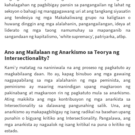
kahalagahan ng pagbibigay pansin sa pangangailan ng lahat ng
seksyon o bahagi ng manggagawang uri at ang tangkang siyasatin
ang tendesiya ng mga Makakaliwang grupo na kaligtaan o
huwang dinggin ang mga alalahanin, pangangailangan, ideya at
liderato ng mga taong namumuhay sa mapanganib na
sangandaan ng kapitalismo, ‘white supremacy’, patriyarka, atbp.
Ano ang Mailalaan ng Anarkismo sa Teorya ng
Intersectionality?
Kami’y matatag na naniniwala na ang proseso ng pagkatuto ay
magkabilaang daan. Ito ay, kapag binubuo ang mga gawaing
nagpapabilang sa mga alalahanin ng mga peminista, ang
peminismo ay maaring manindigan upang magkaroon ng
pakinabang at magkaroon rin ng pagkatuto mula sa anarkismo.
Ating makikita ang mga kontribusyon ng mga anarkista sa
Intersectionality sa dalawang pangunahing salik. Una, ang
anarkismo ay makapagbibigay ng isang radikal na basehan upang
punahin o bigyang kritiko ang Intersectionality. Pangalawa, ang
mga anarkista ay nagaalok ng isang kritikal na puna o kritiko ng
estado.