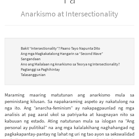
Anarkismo at Intersectionality
Bakit “Intersectionality”? Paano Tayo Napunta Dito
Ang mga Magkakatalong Hangarin sa “Second Wave”
Sangandaan
Ano ang Mailalaan ng Anarkismo sa Teorya ng Intersectionality?
Pagtanggi sa Paghihintay
Talasanggunian
Maraming maaring matutunan ang anarkismo mula sa
peministang kilusan. Sa napakaraming aspeto ay nakatulong na
nga ito. Ang “anarcha-feminism” ay nakapagpaunlad ng mga
analisis at pag aaral ukol sa patriyarka at kaugnayan nito sa
kabuuan ng estado. Ating natutunan mula sa islogan na “Ang
personal ay pulitikal” na ang mga kalalakihang naghahangad ng
pagkakapantay-pantay ng lahat ng uri ng tao ayon sa sekswalidad