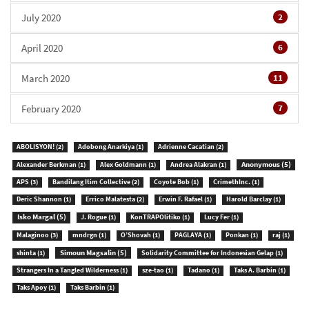
July 2020
2
April 2020
6
March 2020
11
February 2020
7
ABOLISYON!
(2)
Adobong Anarkiya
(1)
Adrienne Cacatian
(2)
Anonymous
(5)
Alexander Berkman
(1)
Alex Goldmann
(1)
Andrea Alakran
(1)
APS
(3)
Bandilang Itim Collective
(2)
Coyote Bob
(1)
CrimethInc.
(1)
Deric Shannon
(1)
Errico Malatesta
(2)
Erwin F. Rafael
(1)
Harold Barclay
(1)
Isko Margal
(5)
J. Rogue
(1)
KonTRAPOlitiko
(1)
Lucy Fer
(1)
Malaginoo
(3)
mndrgn
(1)
O’Shovah
(1)
PAGLAYA
(1)
Ponkan
(1)
raj
(1)
Simoun Magsalin
(5)
shinta
(1)
Solidarity Committee for Indonesian Gelap
(1)
Strangers In a Tangled Wilderness
(1)
sze-tao
(1)
Tadano
(1)
Taks A. Barbin
(1)
Taks Apoy
(1)
Taks Barbin
(1)