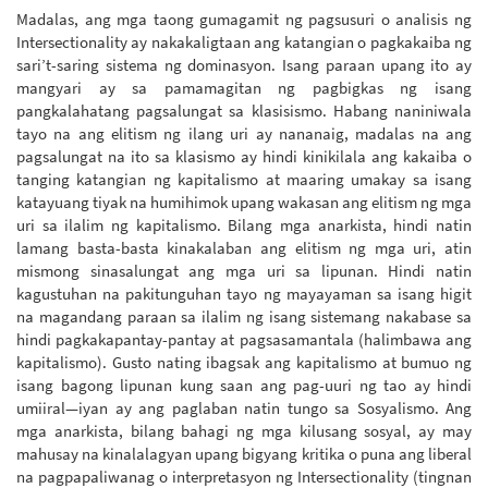
Madalas, ang mga taong gumagamit ng pagsusuri o analisis ng
Intersectionality ay nakakaligtaan ang katangian o pagkakaiba ng
sari’t-saring sistema ng dominasyon. Isang paraan upang ito ay
mangyari ay sa pamamagitan ng pagbigkas ng isang
pangkalahatang pagsalungat sa klasisismo. Habang naniniwala
tayo na ang elitism ng ilang uri ay nananaig, madalas na ang
pagsalungat na ito sa klasismo ay hindi kinikilala ang kakaiba o
tanging katangian ng kapitalismo at maaring umakay sa isang
katayuang tiyak na humihimok upang wakasan ang elitism ng mga
uri sa ilalim ng kapitalismo. Bilang mga anarkista, hindi natin
lamang basta-basta kinakalaban ang elitism ng mga uri, atin
mismong sinasalungat ang mga uri sa lipunan. Hindi natin
kagustuhan na pakitunguhan tayo ng mayayaman sa isang higit
na magandang paraan sa ilalim ng isang sistemang nakabase sa
hindi pagkakapantay-pantay at pagsasamantala (halimbawa ang
kapitalismo). Gusto nating ibagsak ang kapitalismo at bumuo ng
isang bagong lipunan kung saan ang pag-uuri ng tao ay hindi
umiiral—iyan ay ang paglaban natin tungo sa Sosyalismo. Ang
mga anarkista, bilang bahagi ng mga kilusang sosyal, ay may
mahusay na kinalalagyan upang bigyang kritika o puna ang liberal
na pagpapaliwanag o interpretasyon ng Intersectionality (tingnan