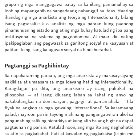
grupo ng mga manggagawa batay sa kanilang pamumuhay sa
loob ng mapanganib na sangadaang nabanggit sa itaas. Maaring
ihandog ng mga anarkista ang teorya ng Intersectionality bilang
isang pagsasaliksik o analisis ng mga paraan kung paanong
pinamunuan ng estado ang ating mga buhay katulad ng iba pang
institusyonal na sistema ng pagdodomina. At maari din nating
ipakipaglaban ang pagwasak sa ganitong sosyal na kaayusan at
palitan ito ng isang kalagayan sosyal na hindi hierarkal.
Pagtanggi sa Paghihintay
Sa napakaraming paraan, ang mga anarkista ay makasaysayang
nakikiisa at umaasam sa mga ideyang hatid ng Intersectionality.
Karagdagan pa dito, ang anarkismo ay isang pulitikal na
pilosopiya — at isang kilusang laban sa lahat ng anyo ng
nakabalangkas na dominasyon, pagpigil at pamamahala — tila
tiyak na angkop sa mga gawaing ‘intersectional’. Sa kasamaang
palad, mayroon pa rin tayong mahinang pangangatwiran ukol sa
pangunahing salik ng hierarkiya at kung alin ba ang higit na dapat
pagtuunan ng pansin. Katulad noon, ang mga ito ang naghahatid
sa atin sa pagkakahati-hati at kawalan ng pagkakaisa (isipin mo