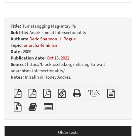
Title:
Tumatangging Mag-Intay Pa
Subtitle:
Anarkismo at Intersectionality
Authors:
Deric Shannon
,
J. Rogue
Topic:
anarcha-feminism
Date:
2009
Publication date:
Oct 13, 2022
Source:
https://blackrosefed.org/refusing-to-wait-
anarchism-intersectionality/
Notes:
Inisalin ni Honey Andres.
Plain
A4
Letter
EPUB
Standalone
XeLaTeX
plain
PDF
imposed
imposed
(for
HTML
source
text
PDF
PDF
mobile
(printer-
source
Source
Add
Select
devices)
friendly)
files
this
individual
with
text
parts
attachments
to
for
the
the
Older texts
bookbuilder
bookbuilder