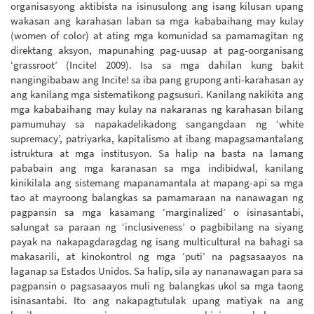
organisasyong aktibista na isinusulong ang isang kilusan upang
wakasan ang karahasan laban sa mga kababaihang may kulay
(women of color) at ating mga komunidad sa pamamagitan ng
direktang aksyon, mapunahing pag-uusap at pag-oorganisang
‘grassroot’ (Incite! 2009). Isa sa mga dahilan kung bakit
nangingibabaw ang Incite! sa iba pang grupong anti-karahasan ay
ang kanilang mga sistematikong pagsusuri. Kanilang nakikita ang
mga kababaihang may kulay na nakaranas ng karahasan bilang
pamumuhay sa napakadelikadong sangangdaan ng ‘white
supremacy’, patriyarka, kapitalismo at ibang mapagsamantalang
istruktura at mga institusyon. Sa halip na basta na lamang
pababain ang mga karanasan sa mga indibidwal, kanilang
kinikilala ang sistemang mapanamantala at mapang-api sa mga
tao at mayroong balangkas sa pamamaraan na nanawagan ng
pagpansin sa mga kasamang ‘marginalized’ o isinasantabi,
salungat sa paraan ng ‘inclusiveness’ o pagbibilang na siyang
payak na nakapagdaragdag ng isang multicultural na bahagi sa
makasarili, at kinokontrol ng mga ‘puti’ na pagsasaayos na
laganap sa Estados Unidos. Sa halip, sila ay nananawagan para sa
pagpansin o pagsasaayos muli ng balangkas ukol sa mga taong
isinasantabi. Ito ang nakapagtutulak upang matiyak na ang