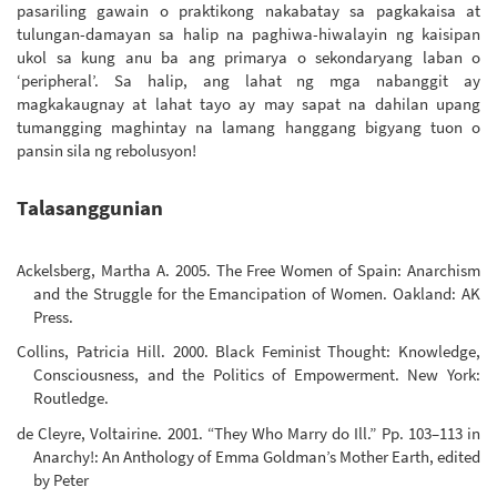
pasariling gawain o praktikong nakabatay sa pagkakaisa at
tulungan-damayan sa halip na paghiwa-hiwalayin ng kaisipan
ukol sa kung anu ba ang primarya o sekondaryang laban o
‘peripheral’. Sa halip, ang lahat ng mga nabanggit ay
magkakaugnay at lahat tayo ay may sapat na dahilan upang
tumangging maghintay na lamang hanggang bigyang tuon o
pansin sila ng rebolusyon!
Talasanggunian
Ackelsberg, Martha A. 2005. The Free Women of Spain: Anarchism
and the Struggle for the Emancipation of Women. Oakland: AK
Press.
Collins, Patricia Hill. 2000. Black Feminist Thought: Knowledge,
Consciousness, and the Politics of Empowerment. New York:
Routledge.
de Cleyre, Voltairine. 2001. “They Who Marry do Ill.” Pp. 103–113 in
Anarchy!: An Anthology of Emma Goldman’s Mother Earth, edited
by Peter