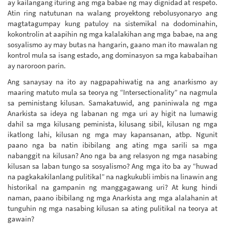
ay kailangang ituring ang mga babae ng may dignidad at respeto.
Atin ring natutunan na walang proyektong rebolusyonaryo ang
magtatagumpay kung patuloy na sistemikal na dodominahin,
kokontrolin at aapihin ng mga kalalakihan ang mga babae, na ang
sosyalismo ay may butas na hangarin, gaano man ito mawalan ng
kontrol mula sa isang estado, ang dominasyon sa mga kababaihan
ay naroroon parin.
Ang sanaysay na ito ay nagpapahiwatig na ang anarkismo ay
maaring matuto mula sa teorya ng “Intersectionality” na nagmula
sa peministang kilusan. Samakatuwid, ang paniniwala ng mga
Anarkista sa ideya ng labanan ng mga uri ay higit na lumawig
dahil sa mga kilusang peminista, kilusang sibil, kilusan ng mga
ikatlong lahi, kilusan ng mga may kapansanan, atbp. Ngunit
paano nga ba natin ibibilang ang ating mga sarili sa mga
nabanggit na kilusan? Ano nga ba ang relasyon ng mga nasabing
kilusan sa laban tungo sa sosyalismo? Ang mga ito ba ay “huwad
na pagkakakilanlang pulitikal” na nagkukubli imbis na linawin ang
historikal na gampanin ng manggagawang uri? At kung hindi
naman, paano ibibilang ng mga Anarkista ang mga alalahanin at
tunguhin ng mga nasabing kilusan sa ating pulitikal na teorya at
gawain?