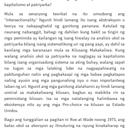
kapitalismo at patriyarka?
Mula sa senaryong teorikal na ito umusbong ang
“Intersectionality.” Ngunit hindi lamang ito isang abstraksyon o
teorya na nakapaghatid ng ganitong pananaw. Katulad ng
naunang nabanggit, bahagi ng dahilan kung bakit sa tingin ng
mga peminista ay kailangan ng isang hiwalay na analisis ukol sa
patriyarka bilang isang sistematikong uri ng pang aapi, ay dahil sa
kanilang mga karanasan mula sa Kilusang Makakaliwa. Kung
walang analisis ukol sa patriyarka na naglagay sa kapitalismo
bilang isang organisadong sistema sa ating buhay, walang sapat
na tugon sa mga lalaking lider na nagpapahiwatig na
pakitunguhan natin ang pagkakaapi ng mga babae pagkatapos
nating ayusin ang mga pangunahing isyu o mas importanteng
laban ng uri. Ngunit ang mga ganitong alalahanin ay hindi lamang
umiiral sa makakaliwang kilusan, bagkus ay makikita rin sa
peministang kilusan. Isa sa mga natatanging halimbawa ng
eksistensya nito ay ang mga Pro-choice na kilusan sa Estado
Unidos.
Bago ang tunggalian sa pagitan ni Roe at Wade noong 1973, ang
batas ukol sa aborsyon ay itinuturing na isyung kinakaharap ng