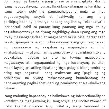
dominasyon ay kinakailangang piraso para sa pagkakalikha ng
isang mapagpalayang lipunan. Hindi kinakailangan na lumikha ng
isang ‘totem pole’ ng pagpapahalagang mula sa mga
pagpupunyaging sosyal; at ipahiwatig na ang ilang
pakikipaglaban ay ‘primarya’ habang ang ilan ay ‘sekondarya’ o
‘peripheral’ dahil sa paraan kung paanong ang mga ito ay
nagkukumpetensiya na siyang nagbibigay daan upang ang mga
ito ay magsangang-daan at magpabatid sa isa’t-isa. Karagdagan
pa dito, ipinapakita sa atin ng kasaysayan na ang ganitong paraan
ng pagsasaayos ng kaapihan ay mapanghati at hindi
kinakailangan — at ang mas masama pa ay pinapanghina nito ang
pagkakaisa. Idagdag pa dito na tuwing magpaplano,
magsasaayos at magpapaunlad ng mga kasanayang pulitikal,
maari tayong pasariling ilipat ang mga palugid bilang sentro ng
ating mga pagsusuri upang maiwasan ang ‘pagkiling ng
pribilehiyo’ na siyang makasaysayang humahantong sa
napakaraming pagkakahati-hati ng peminismo at Makakaliwang
Kilusan.
Isang mabuting kapanabay na halimbawa ng Intersectionality sa
konteksto ng mga gawaing kilusang sosyal ang ‘Incite! Women of
Color Against Violence’. Ang Incite! ay isang ‘nasyonal na