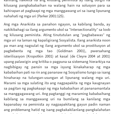
kilusang pangkababaihan na walang hain na solusyon para sa
kahirapan at pagkaapi ng mga manggawang uri sa isang lipunang
nahahati ng mga uri (Parker 2001:125).
Ang mga Anarkista sa panahon ngayon, sa kabilang banda, ay
nakikibahagi sa ilang argumento ukol sa “Intersectionality” sa loob
ng kilusang peminista. Ating tinututulan ang “pagbabawas” ng
mga uri na laman ng kapaligirang Sosyalista. Ilang anarkista noon
pa man ang nagsulat ng ilang argumento ukol sa prostitusyon at
pagbebenta ng mga tao (Goldman 2001), pwersahang
isterilisasyon (Kropotkin 2001) at kasal (de Cleyre 2004 at 2001)
upang palawigin ang kritika o pagpuna sa sistemang hierarkiya na
nagbibigay ng pansin sa mga isyung kinakaharap ng mga
kababaihan pati na rin ang pananaw ng Sosyalismo tungo sa isang
hinaharap na tulungan-usungan at lipunang walang mga uri.
Marami sa mga sulating ito ang nagpapakita ng mga kaugnayan
sa pagitan ng pagkakaapi ng mga kababaihan at pananamantala
sa manggagawang uri. Ang pagtanggi ng maraming kababaihang
kabilang sa manggawang uri na bumilang sa kanilang mga
kapanabay na peminista ay nagpapakitang gayun padin naman
ang problemang hatid ng isang pagkakakilanlang-pangkalahatan