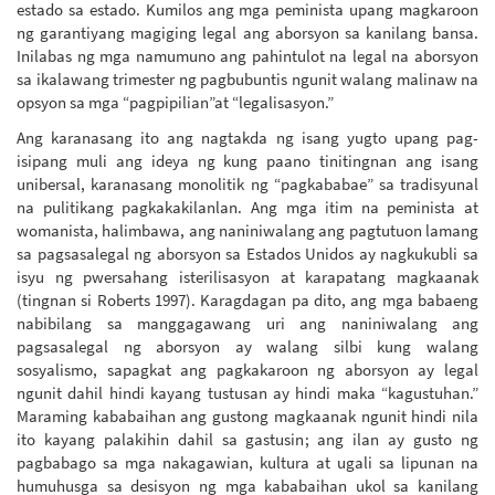
estado sa estado. Kumilos ang mga peminista upang magkaroon
ng garantiyang magiging legal ang aborsyon sa kanilang bansa.
Inilabas ng mga namumuno ang pahintulot na legal na aborsyon
sa ikalawang trimester ng pagbubuntis ngunit walang malinaw na
opsyon sa mga “pagpipilian”at “legalisasyon.”
Ang karanasang ito ang nagtakda ng isang yugto upang pag-
isipang muli ang ideya ng kung paano tinitingnan ang isang
unibersal, karanasang monolitik ng “pagkababae” sa tradisyunal
na pulitikang pagkakakilanlan. Ang mga itim na peminista at
womanista, halimbawa, ang naniniwalang ang pagtutuon lamang
sa pagsasalegal ng aborsyon sa Estados Unidos ay nagkukubli sa
isyu ng pwersahang isterilisasyon at karapatang magkaanak
(tingnan si Roberts 1997). Karagdagan pa dito, ang mga babaeng
nabibilang sa manggagawang uri ang naniniwalang ang
pagsasalegal ng aborsyon ay walang silbi kung walang
sosyalismo, sapagkat ang pagkakaroon ng aborsyon ay legal
ngunit dahil hindi kayang tustusan ay hindi maka “kagustuhan.”
Maraming kababaihan ang gustong magkaanak ngunit hindi nila
ito kayang palakihin dahil sa gastusin; ang ilan ay gusto ng
pagbabago sa mga nakagawian, kultura at ugali sa lipunan na
humuhusga sa desisyon ng mga kababaihan ukol sa kanilang