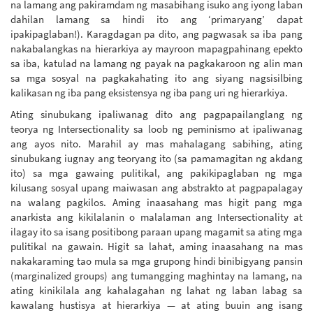
na lamang ang pakiramdam ng masabihang isuko ang iyong laban
dahilan lamang sa hindi ito ang ‘primaryang’ dapat
ipakipaglaban!). Karagdagan pa dito, ang pagwasak sa iba pang
nakabalangkas na hierarkiya ay mayroon mapagpahinang epekto
sa iba, katulad na lamang ng payak na pagkakaroon ng alin man
sa mga sosyal na pagkakahating ito ang siyang nagsisilbing
kalikasan ng iba pang eksistensya ng iba pang uri ng hierarkiya.
Ating sinubukang ipaliwanag dito ang pagpapailanglang ng
teorya ng Intersectionality sa loob ng peminismo at ipaliwanag
ang ayos nito. Marahil ay mas mahalagang sabihing, ating
sinubukang iugnay ang teoryang ito (sa pamamagitan ng akdang
ito) sa mga gawaing pulitikal, ang pakikipaglaban ng mga
kilusang sosyal upang maiwasan ang abstrakto at pagpapalagay
na walang pagkilos. Aming inaasahang mas higit pang mga
anarkista ang kikilalanin o malalaman ang Intersectionality at
ilagay ito sa isang positibong paraan upang magamit sa ating mga
pulitikal na gawain. Higit sa lahat, aming inaasahang na mas
nakakaraming tao mula sa mga grupong hindi binibigyang pansin
(marginalized groups) ang tumangging maghintay na lamang, na
ating kinikilala ang kahalagahan ng lahat ng laban labag sa
kawalang hustisya at hierarkiya — at ating buuin ang isang