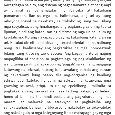
Karagdagan pa dito, ang sistema ng pagsasamantala at pang-aapi
ay umiiral sa pamamagitan ng iba’t-iba at kakaibang
pamamaraan. Ilan sa mga ito, halimbawa, ang uri ay isang
relasyong sosyal na nakabatay sa trabaho ng isang tao. Bilang
mga sosyalista, ating hinahangad ang paglansag sa uri ng tao sa
lipunan, hindi ang katapusan ng elitismo ng mga uri sa ilalim ng
kapitalismo. Ito ang nakapagbibigay ng kakaibang katangian ng
uri. Katulad din nito and ideya ng ‘sexual orientation’ na nalinang
nong 1800 kaalinsabay ang pagkatuklas ng mga ‘homosexual’
bilang isang klase ng tao o species. Ang bagay na ito ay naging
mapaglikha at epektibo sa pagtatalaga ng pagkakakilanlan ng
isang taong piniling magkaroon ng ‘pagpili’ sa kanilang magiging
katuwang na sekswal, habang isinasawalang bahala ang paraan
ng nakararami kung paano sila nag-oorganisa ng kanilang
sekswalidad (katulad ng dami ng sekswal na katuwang, mga
gawaing sekswal, atbp). Ito rin ay epektibong lumilimita sa
pagkakakilanlang sekswal na nasa tatlong kategorya: hetero,
homo at bi — na tila hindi posible ang pagkakaroon ng mas
marami at malawak na atraksyon at pagkakaiba ang
sangkatauhan. Bahagi ng liberasyong nakabatay sa sekswalidad
ang nakakagulo sa mga kategoryang ito na makapagbigay ng mga