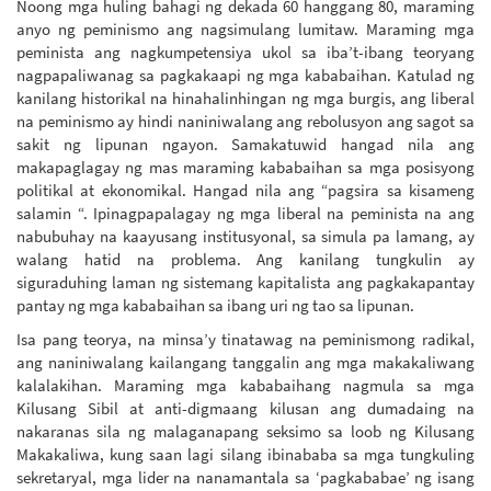
Noong mga huling bahagi ng dekada 60 hanggang 80, maraming
anyo ng peminismo ang nagsimulang lumitaw. Maraming mga
peminista ang nagkumpetensiya ukol sa iba’t-ibang teoryang
nagpapaliwanag sa pagkakaapi ng mga kababaihan. Katulad ng
kanilang historikal na hinahalinhingan ng mga burgis, ang liberal
na peminismo ay hindi naniniwalang ang rebolusyon ang sagot sa
sakit ng lipunan ngayon. Samakatuwid hangad nila ang
makapaglagay ng mas maraming kababaihan sa mga posisyong
politikal at ekonomikal. Hangad nila ang “pagsira sa kisameng
salamin “. Ipinagpapalagay ng mga liberal na peminista na ang
nabubuhay na kaayusang institusyonal, sa simula pa lamang, ay
walang hatid na problema. Ang kanilang tungkulin ay
siguraduhing laman ng sistemang kapitalista ang pagkakapantay
pantay ng mga kababaihan sa ibang uri ng tao sa lipunan.
Isa pang teorya, na minsa’y tinatawag na peminismong radikal,
ang naniniwalang kailangang tanggalin ang mga makakaliwang
kalalakihan. Maraming mga kababaihang nagmula sa mga
Kilusang Sibil at anti-digmaang kilusan ang dumadaing na
nakaranas sila ng malaganapang seksimo sa loob ng Kilusang
Makakaliwa, kung saan lagi silang ibinababa sa mga tungkuling
sekretaryal, mga lider na nanamantala sa ‘pagkababae’ ng isang