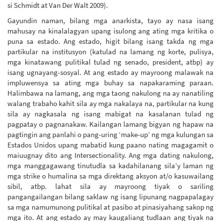
si Schmidt at Van Der Walt 2009).
Gayundin naman, bilang mga anarkista, tayo ay nasa isang
mahusay na kinalalagyan upang isulong ang ating mga kritika o
puna sa estado. Ang estado, higit bilang isang takda ng mga
partikular na institusyon (katulad na lamang ng korte, pulisya,
mga kinatawang pulitikal tulad ng senado, president, atbp) ay
isang ugnayang-sosyal. At ang estado ay mayroong malawak na
impluwensya sa ating mga buhay sa napakaraming paraan.
Halimbawa na lamang, ang mga taong nakulong na ay nanatiling
walang trabaho kahit sila ay mga nakalaya na, partikular na kung
sila ay nagkasala ng isang mabigat na kasalanan tulad ng
pagpatay o pagnanakaw. Kailangan lamang bigyan ng hapaw na
pagtingin ang panlahi o pang-uring ‘make-up’ ng mga kulungan sa
Estados Unidos upang mabatid kung paano nating magagamit o
maiuugnay dito ang Intersectionality. Ang mga dating nakulong,
mga manggagawang tinutudla sa kadahilanang sila’y laman ng
mga strike o humalina sa mga direktang aksyon at/o kasuwailang
sibil, atbp. lahat sila ay mayroong tiyak o sariling
pangangailangan bilang saklaw ng isang lipunang nagpapalagay
sa mga namumunong pulitikal at pasibo at pinasiyahang sakop ng
mga ito. At ang estado ay may kaugaliang tudlaan ang tiyak na