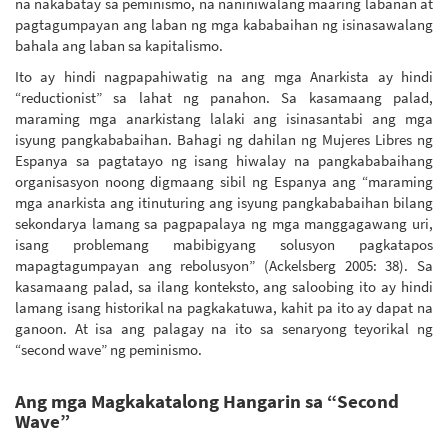
na nakabatay sa peminismo, na naniniwalang maaring labanan at
pagtagumpayan ang laban ng mga kababaihan ng isinasawalang
bahala ang laban sa kapitalismo.
Ito ay hindi nagpapahiwatig na ang mga Anarkista ay hindi
“reductionist” sa lahat ng panahon. Sa kasamaang palad,
maraming mga anarkistang lalaki ang isinasantabi ang mga
isyung pangkababaihan. Bahagi ng dahilan ng Mujeres Libres ng
Espanya sa pagtatayo ng isang hiwalay na pangkababaihang
organisasyon noong digmaang sibil ng Espanya ang “maraming
mga anarkista ang itinuturing ang isyung pangkababaihan bilang
sekondarya lamang sa pagpapalaya ng mga manggagawang uri,
isang problemang mabibigyang solusyon pagkatapos
mapagtagumpayan ang rebolusyon” (Ackelsberg 2005: 38). Sa
kasamaang palad, sa ilang konteksto, ang saloobing ito ay hindi
lamang isang historikal na pagkakatuwa, kahit pa ito ay dapat na
ganoon. At isa ang palagay na ito sa senaryong teyorikal ng
“second wave” ng peminismo.
Ang mga Magkakatalong Hangarin sa “Second
Wave”