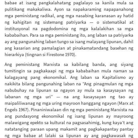
babae at isang pangkalahatang paglalayo sa kanila mula sa
pulitikang makakaliwa. Ayon sa napakaraming napapanahong
mga peministang radikal, ang mga nasabing karanasan ay hatid
ng kahigitan ng sistemang patriyarka — o sistematikal at
institusyonal na pagdodomina ng mga kalalakihan sa mga
kababaihan. Para sa mga peministang ito, ang laban sa patriyarka
ay ang pangunahing laban tungo sa isang malayang lipunan, dahil
ang kasarian ang pamalagian at pinakamatandang basehan ng
hierarkiya (tingnan si Firestone 1970).
Ang peministang Marxista sa kabilang banda, ang siyang
tumitingin sa pagkakaapi ng mga kababaihan mula naman sa
kalagayang pang ekonomikal. Ang laban sa Kapitalismo ay
nakikita bilang pangunahing laban na “Ang pinagmulan ng mga
nabubuhay na lipunan sa ngayon ay mula sa kasaysayan ng
labanan ng mga uri” — na ang kasaysayan ng tao ay
maipaliliwanag ng mga uring mayroon hanggang ngayon (Marx at
Engels 1967). Pinaniniwalaan din ng mga peministang Marxista na
ang pundasyong ekonomikal ng isang lipunan ay mayroong
malawigang epekto sa kultural na pagsasahimig, kung kaya’t ang
natatanging paraan upang makamit ang pagkakapantay pantay
ng mga babae at lalaki sa lipunan ay ang pagkawasak ng