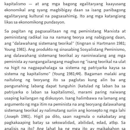
kapitalismo — at ang mga bagong egalitaryang kaayusang
ekonomikal ang syang magbibigay daan sa isang panibagong
egalitaryang kultural na pagsasahimig. Ito ang mga katangiang
likas sa ekonomikong pundasyon.
Sa pagitan ng pagsasalitaan ng mg peministang Marxista at
peministang radikal isa na namang teorya ang nabigyang daan,
ang “dalawahang sistemang teorikal” (tingnan si Hartmann 1981;
Young 1981). Ang produkto ng sinasabing Sosyalistang Peminismo,
ang dalawahang sistemang teorikal ay naniniwalang ang mga
peminista ay nangangailangang magbuo ng “isang teorikal na ulat
na higit na nagpapahalaga sa sistema ng patriyarka kaysa sa
sistema ng kapitalismo” (Young 1981;44). Bagaman malaki ang
naitulong ng teoryang ito sa paglutas kung alin ba ang
pangunahing labang dapat tunguhin (katulad ng laban ba sa
patriyarka o laban sa kapitalismo), marami paring naiwang
usaping kailangan ng diskusyon. Isang halimbawa na lamang ang
argumento ng mga itim na peminista na ang teoryang dalawahang
sistemang teorikal ay nalimutang suriin ang konsepto ng mga lahi
(Joseph 1981). Higit pa dito, saan nagmula o nakabatay ang
pagkakaaping batay sa sekswalidad, abilidad, edad, atbp. Sa
analisis na ito? Ang lahat ba ng mga ito ay maikakahon sa