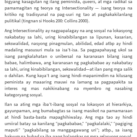
bigyang kasagutan ng ilang peminista,
queers
, at mga radikal sa
pamamagitan ng teorya ng Intersectionality — isang teorya na
kritiko ng tradisyunal na pag-uuri ng tao at pagkakakilanlang
pulitikal (tingnan si Hooks 200: Collins 2000).
Ang Intersectionality ay nagpapalagay na ang sosyal na lokasyong
nakabatay sa lahi, uring kinabibilangan sa lipunan, kasarian,
sekswalidad, nasyong pinagmulan, abilidad, edad atbp ay hindi
madaling masusuri mula sa isa’t-isa. Sa pagpapahayag ukol sa
isang pangkalahatan o unibersal na karanasan bilang isang
babae, halimbawa, ang karanasan ng pagkababae ay nakabatay
sa lahi, uring kinabibilangan, sekswalidad—at ilan pang mga salik
o dahilan. Kung kaya’t ang isang hindi-mapanimdim na kilusang
peminista ay maaaring mauwi na lamang sa pagpapakita sa
interes ng mas nakikinabang na myembro ng nasabing
kategoryang sosyal.
Ilan sa ating mga iba’t-ibang sosyal na lokasyon at hierarkiya,
gayunpaman, ang bumabagtas sa isang masikot na pamamaraan
at hindi basta-basta mapaghihiwalay. Ang mga tao ay hindi
umiiral batay sa kanilang “pagkababae,” “pagkalalaki,” “pagiging
maputi” ”pagkabilang sa manggagawang uri”; atbp., sa isang
bakyum na hubad sa iba pang balangkas ng mga relasyong sosyal.