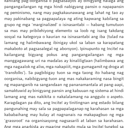
kanilang pag-oorganisa o pagsasaayos ay binigyang halaga ang
pangangailangan ng mga hindi nabigyang pansin o napapansin
ng peminismo, nang may pagkakaunawang ang lahat ng tao ay
may pakinabang sa pagpapalaya ng ating kapwang kabilang sa
grupo ng mga ‘marginalized’ o isinasantabi — habang tumutuon
sa mas may pribilehiyong elemento sa loob ng isang takdang
sosyal na kategorya o kaurian na isinasantabi ang iba (tulad na
lamang ng halimbawang ibinigay ukol sa laban sa karapatang
makaboto at pagsasalegal ng aborsyon). Ipinupunto ng Incite! na
kailangang bigyang pokus ang pangangailangan ng mga
manggagawang uri na madalas ay kinaliligtaan (halimbawa ang
mga nagaalok ng aliw, mga nakapiiit, mga gumagamit ng droga at
‘transfolks’). Sa pagbibigay tuon sa mga taong ito habang nag
oorganisa, nabibigyang-tuon ang mas nakakaraming nasa bingit
ng mapanganib na sangandaan ng pananamantala at pang-aapi,
samaktuwid ay binigyang pansin ang kabuuan ng sistema at hindi
lamang ang mas nakikita o nakalalamang na anggulo o aspeto.
Karagdagan pa dito, ang Incite! ay tinitingnan ang estado bilang
pangunahing may sala sa pagpapalaganap ng karahasan sa mga
kababaihang may kulay at nagnanais na makapagbuo ng mga
‘grassroot’ na organisasyong nagsasarili at laban sa karahasan.
Ang mga anarkista ay maaring matuto mula sa Incite! tungkol sa