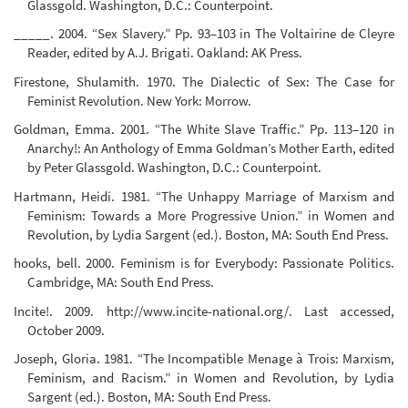
Glassgold. Washington, D.C.: Counterpoint.
_____. 2004. “Sex Slavery.” Pp. 93–103 in The Voltairine de Cleyre
Reader, edited by A.J. Brigati. Oakland: AK Press.
Firestone, Shulamith. 1970. The Dialectic of Sex: The Case for
Feminist Revolution. New York: Morrow.
Goldman, Emma. 2001. “The White Slave Traffic.” Pp. 113–120 in
Anarchy!: An Anthology of Emma Goldman’s Mother Earth, edited
by Peter Glassgold. Washington, D.C.: Counterpoint.
Hartmann, Heidi. 1981. “The Unhappy Marriage of Marxism and
Feminism: Towards a More Progressive Union.” in Women and
Revolution, by Lydia Sargent (ed.). Boston, MA: South End Press.
hooks, bell. 2000. Feminism is for Everybody: Passionate Politics.
Cambridge, MA: South End Press.
Incite!. 2009. http://www.incite-national.org/. Last accessed,
October 2009.
Joseph, Gloria. 1981. “The Incompatible Menage à Trois: Marxism,
Feminism, and Racism.” in Women and Revolution, by Lydia
Sargent (ed.). Boston, MA: South End Press.