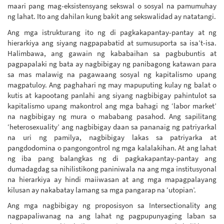
maari pang mag-eksistensyang sekswal o sosyal na pamumuhay
ng lahat. Ito ang dahilan kung bakit ang sekswalidad ay natatangi.
Ang mga istrukturang ito ng di pagkakapantay-pantay at ng
hierarkiya ang siyang nagpapabatid at sumusuporta sa isa’t-isa.
Halimbawa, ang gawain ng kababaihan sa pagbubuntis at
pagpapalaki ng bata ay nagbibigay ng panibagong katawan para
sa mas malawig na pagawaang sosyal ng kapitalismo upang
magpatuloy. Ang paghahari ng may mapuputing kulay ng balat o
kutis at kapootang panlahi ang siyang nagbibigay pahintulot sa
kapitalismo upang makontrol ang mga bahagi ng ‘labor market’
na nagbibigay ng mura o mababang pasahod. Ang sapilitang
‘heterosexuality’ ang nagbibigay daan sa pananaig ng patriyarkal
na uri ng pamilya, nagbibigay lakas sa patriyarka at
pangdodomina o pangongontrol ng mga kalalakihan. At ang lahat
ng iba pang balangkas ng di pagkakapantay-pantay ang
dumadagdag sa nihilistikong paniniwala na ang mga institusyonal
na hierarkiya ay hindi maiiwasan at ang mga mapagpalayang
kilusan ay nakabatay lamang sa mga pangarap na ‘utopian’.
Ang mga nagbibigay ng proposisyon sa Intersectionality ang
nagpapaliwanag na ang lahat ng pagpupunyaging laban sa