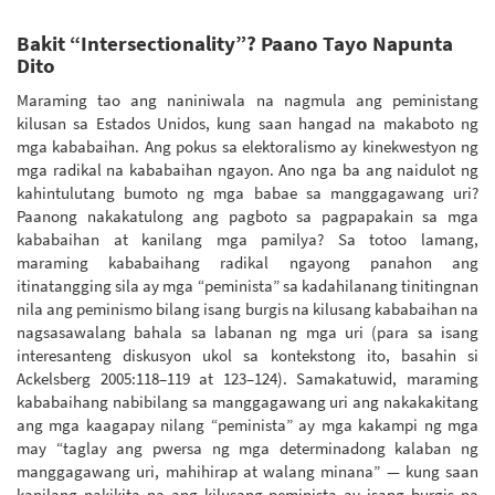
Bakit “Intersectionality”? Paano Tayo Napunta
Dito
Maraming tao ang naniniwala na nagmula ang peministang
kilusan sa Estados Unidos, kung saan hangad na makaboto ng
mga kababaihan. Ang pokus sa elektoralismo ay kinekwestyon ng
mga radikal na kababaihan ngayon. Ano nga ba ang naidulot ng
kahintulutang bumoto ng mga babae sa manggagawang uri?
Paanong nakakatulong ang pagboto sa pagpapakain sa mga
kababaihan at kanilang mga pamilya? Sa totoo lamang,
maraming kababaihang radikal ngayong panahon ang
itinatangging sila ay mga “peminista” sa kadahilanang tinitingnan
nila ang peminismo bilang isang burgis na kilusang kababaihan na
nagsasawalang bahala sa labanan ng mga uri (para sa isang
interesanteng diskusyon ukol sa kontekstong ito, basahin si
Ackelsberg 2005:118–119 at 123–124). Samakatuwid, maraming
kababaihang nabibilang sa manggagawang uri ang nakakakitang
ang mga kaagapay nilang “peminista” ay mga kakampi ng mga
may “taglay ang pwersa ng mga determinadong kalaban ng
manggagawang uri, mahihirap at walang minana” — kung saan
kanilang nakikita na ang kilusang peminista ay isang burgis na