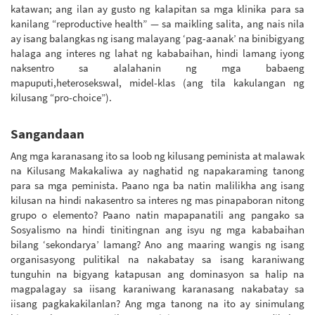
katawan; ang ilan ay gusto ng kalapitan sa mga klinika para sa
kanilang “reproductive health” — sa maikling salita, ang nais nila
ay isang balangkas ng isang malayang ‘pag-aanak’ na binibigyang
halaga ang interes ng lahat ng kababaihan, hindi lamang iyong
naksentro sa alalahanin ng mga babaeng
mapuputi,heterosekswal, midel-klas (ang tila kakulangan ng
kilusang “pro-choice”).
Sangandaan
Ang mga karanasang ito sa loob ng kilusang peminista at malawak
na Kilusang Makakaliwa ay naghatid ng napakaraming tanong
para sa mga peminista. Paano nga ba natin malilikha ang isang
kilusan na hindi nakasentro sa interes ng mas pinapaboran nitong
grupo o elemento? Paano natin mapapanatili ang pangako sa
Sosyalismo na hindi tinitingnan ang isyu ng mga kababaihan
bilang ‘sekondarya’ lamang? Ano ang maaring wangis ng isang
organisasyong pulitikal na nakabatay sa isang karaniwang
tunguhin na bigyang katapusan ang dominasyon sa halip na
magpalagay sa iisang karaniwang karanasang nakabatay sa
iisang pagkakakilanlan? Ang mga tanong na ito ay sinimulang