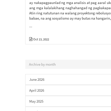
ay nakapagpaunlad ng mga analisis at pag aaral uko
ang mga kalalakihang naghahangad ng pagkakapanta
Atin ring natutunan na walang proyektong rebolusy
babae, na ang sosyalismo ay may butas na hangarin
...
Oct 13, 2022
Archive by month
June 2026
April 2026
May 2025