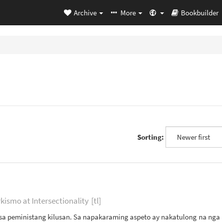
Archive
More
Bookbuilder
Sorting:
kismo at Intersectionality
[tl]
 peministang kilusan. Sa napakaraming aspeto ay nakatulong na nga i