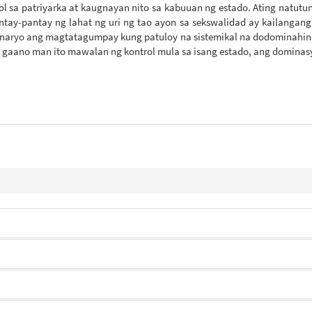
l sa patriyarka at kaugnayan nito sa kabuuan ng estado. Ating natutuna
y-pantay ng lahat ng uri ng tao ayon sa sekswalidad ay kailangang 
onaryo ang magtatagumpay kung patuloy na sistemikal na dodominahin,
, gaano man ito mawalan ng kontrol mula sa isang estado, ang dominas