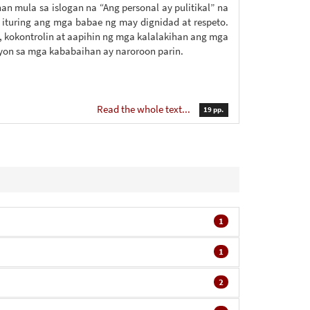
n mula sa islogan na “Ang personal ay pulitikal” na
ituring ang mga babae ng may dignidad at respeto.
 kokontrolin at aapihin ng mga kalalakihan ang mga
yon sa mga kababaihan ay naroroon parin.
Read the whole text...
19 pp.
1
1
2