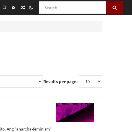
Search
Results per page:
to. Ang “anarcha-feminism”