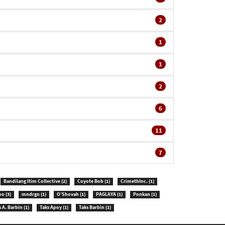
2
1
1
2
6
11
7
Bandilang Itim Collective
(2)
Coyote Bob
(1)
CrimethInc.
(1)
oo
(3)
mndrgn
(1)
O’Shovah
(1)
PAGLAYA
(1)
Ponkan
(1)
s A. Barbin
(1)
Taks Apoy
(1)
Taks Barbin
(1)