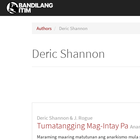
Authors
Deric Shannon
Deric Shannon
Deric Shannon & J. Rogue
Tumatangging Mag-Intay Pa
Anar
Maraming maaring matutunan ang anarkismo mula sa