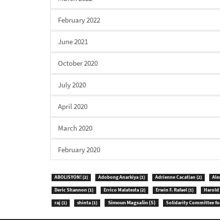
February 2022
June 2021
October 2020
July 2020
April 2020
March 2020
February 2020
ABOLISYON!
(2)
Adobong Anarkiya
(1)
Adrienne Cacatian
(2)
Ale
Deric Shannon
(1)
Errico Malatesta
(2)
Erwin F. Rafael
(1)
Harold 
Simoun Magsalin
(5)
raj
(1)
shinta
(1)
Solidarity Committee fo