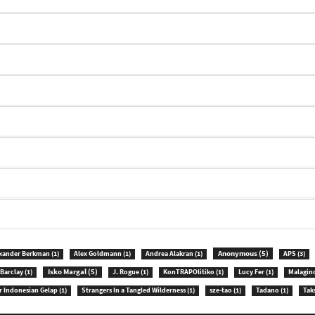
Anonymous
(5)
xander Berkman
(1)
Alex Goldmann
(1)
Andrea Alakran
(1)
APS
(3)
Isko Margal
(5)
Barclay
(1)
J. Rogue
(1)
KonTRAPOlitiko
(1)
Lucy Fer
(1)
Malagin
r Indonesian Gelap
(1)
Strangers In a Tangled Wilderness
(1)
sze-tao
(1)
Tadano
(1)
Tak