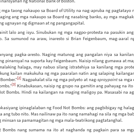
ninansyahan ng National Bank of Boston.
 mga taong nakaupo sa Board of Utility na nag-apruba ng pagtatayo 
maging ang mga nakaupo sa Board ng nasabing banko, ay mga magkak
ang ugnayan ng digmaan at ng pangangapital.
nit lalo ang isyu. Sinubukan ng mga nagpo-protesta na pasukin an
o. Sa sumunod na araw, inaresto si Brian Feigenbaum, mag-aaral n
anyang pagka-aresto. Naging matunog ang pangalan niya sa kanilang
g pinansyal na suporta kay Feigenbaum. Naisip nilang gumawa at m
malaking halaga, may nabuo silang istratehiya sa kanilang mga prot
kung kailan makukuha ng mga paaralan natin ang salaping kailangan n
[2]
 Bomber.”
Nagpakalat sila ng mga polyeto at nag-
spraypaint
sa mga e
[3]
bombs.”
Kinabukasan, naisip ng grupo na gamitin ang pahayag na ito 
Not Bombs. Hindi na kailangan na maging maligoy pa. Masasabi na 
kasiyang ipinaglalaban ng Food Not Bombs: ang pagbibigay ng halag
ang tubo nito. Mas nailinaw pa ito nang namahagi na sila ng mga ba
g minsan sa pamamagitan ng mga mala-teatrikong pagtatanghal.
t Bombs nang sumama na ito at naghanda ng pagkain para sa mga 