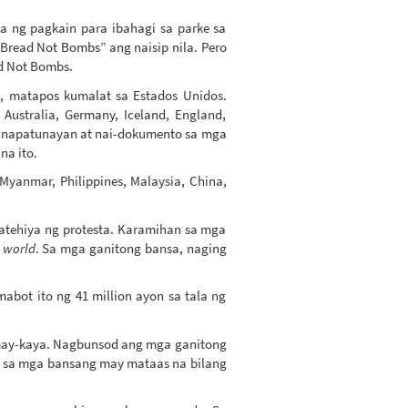
a ng pagkain para ibahagi sa parke sa
“Bread Not Bombs” ang naisip nila. Pero
d Not Bombs.
, matapos kumalat sa Estados Unidos.
ustralia, Germany, Iceland, England,
nit napatunayan at nai-dokumento sa mga
na ito.
yanmar, Philippines, Malaysia, China,
ratehiya ng protesta. Karamihan sa mga
d world
. Sa mga ganitong bansa, naging
bot ito ng 41 million ayon sa tala ng
 may-kaya. Nagbunsod ang mga ganitong
ain sa mga bansang may mataas na bilang