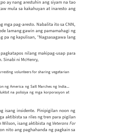
po ay nang arestuhin ang siyam na tao
taw mula sa kakahuyan at inaresto ang
 mga pag-aresto. Nabalita ito sa CNN,
 pwede lamang gawin ang pamamahagi ng
dag pa ng kapulisan, “Nagsasagawa lang
o pagkatapos nilang makipag-usap para
. Sinabi ni McHenry,
 Arresting volunteers for sharing vegetarian
ng America ng Salt Marches ng India...
uktot na polisiya ng mga korporasyon at
isang insidente. Pinipigilan noon ng
ktibista sa riles ng tren para pigilan
n Wilson, isang aktibista ng
Veterans For
yon nito ang paghahanda ng pagkain sa