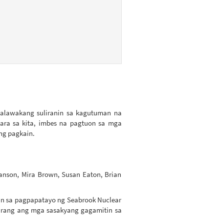
alawakang suliranin sa kagutuman na
ra sa kita, imbes na pagtuon sa mga
ng pagkain.
anson, Mira Brown, Susan Eaton, Brian
an sa pagpapatayo ng Seabrook Nuclear
narang ang mga sasakyang gagamitin sa