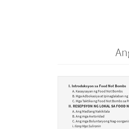
An
I. Introduksyon sa Food Not Bombs
A. Kasaysayan ng Food Not Bombs
B. Mga Adbokasiya at Ipinaglalaban n
C. Mga Taktika ng Food Not Bombs sa 
II. RESEPSYON NG LOKAL SA FOOD 
A. Ang Madlang Nakikilala
B. Ang mga Awtoridad
C. Ang mga Boluntaryong Nag-oorgani
i.
Ilang Mga Suliranin