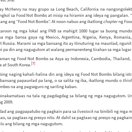
ay McHenry na may grupo sa Long Beach, California na nangongolekt
ungkol sa Food Not Bombs at inisip na hiramin ang ideya ng pangalan. 
lang ang “Food Not Bombs”. At noon nabuo ang ikatlong
chapter
ng Foo
gkaroon ng mga lokal ang FNB sa mahigit 1000 lugar sa buong mundo
a mga bansa gaya ng Mexico, Argentina, Nigeria, Kenya, Romania, A
 at Russia. Marami sa mga bansang ito ay itinuturing na maunlad, ngu
 pa din ang nagugutom at walang permanenteng tirahan sa mga lugar 
man ng Food Not Bombs sa Asya ay Indonesia, Cambodia, Thailand, M
[7]
a at South Korea.
bing naging kahali-halina din ang ideya ng Food Not Bombs bilang ist
a bansang papaunlad pa lang, o sa salita ng iba, ikatlong mundo o
thir
imbes na ang pagseguro ng sariling kaban.
inakamataas na tala ng pagdagdag sa bilang ng mga nagugutom. Uma
g 2009.
idad ang pagpapatubo ng pagkain para sa
livestock
na binibili ng mga
tao, sa pagtaas ng presyo nito. At dahil sa pagtaas ng presyo ng pagk
alo ang bilang ng mga nagugutom.