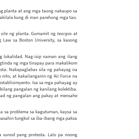
ng planta at ang mga taong nakaupo sa
akilala kung di man parehong mga tao.
g
site
ng planta. Gumamit ng
teargas
at
g Law sa Boston University, sa kasong
 lokalidad. Nag-isip naman ang ilang
agtinda ng mga tinapay para makalikom
esta. Nakapaglabas sila ng pahayag na
ito, at kakailanganin ng Air Force na
stablisimyento. Isa sa mga pahayag ay
bilang pangalan ng kanilang kolektiba.
agad ng pangalan ang pakay at mensahe
a sa problema sa kagutuman, kaysa sa
basahin tungkol sa iba-ibang mga paksa
sunod pang protesta. Lalo pa noong