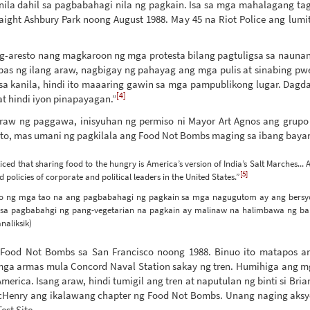
ila dahil sa pagbabahagi nila ng pagkain. Isa sa mga mahalagang tag
ight Ashbury Park noong August 1988. May 45 na Riot Police ang lumi
-aresto nang magkaroon ng mga protesta bilang pagtuligsa sa naunang
ipas ng ilang araw, nagbigay ng pahayag ang mga pulis at sinabing
 sa kanila, hindi ito maaaring gawin sa mga pampublikong lugar. Dag
[4]
at hindi iyon pinapayagan.”
araw ng paggawa, inisyuhan ng permiso ni Mayor Art Agnos ang grup
ito, mas umani ng pagkilala ang Food Not Bombs maging sa ibang bayan
iced that sharing food to the hungry is America’s version of India’s Salt Marches...
[5]
olicies of corporate and political leaders in the United States.”
 ng mga tao na ang pagbabahagi ng pagkain sa mga nagugutom ay ang bersyon 
 sa pagbabahgi ng pang-vegetarian na pagkain ay malinaw na halimbawa ng bal
naliksik)
ood Not Bombs sa San Francisco noong 1988. Binuo ito matapos ang 
a armas mula Concord Naval Station sakay ng tren. Humihiga ang mga a
erica. Isang araw, hindi tumigil ang tren at naputulan ng binti si Bria
 McHenry ang ikalawang chapter ng Food Not Bombs. Unang naging aks
st Site.