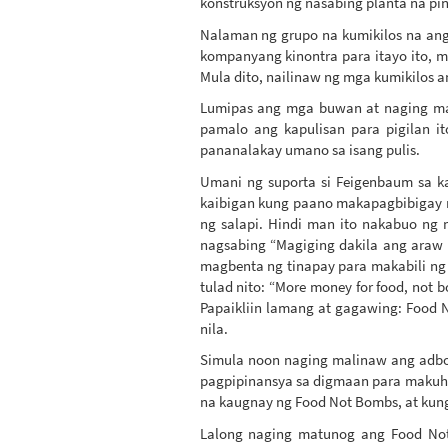
konstruksyon ng nasabing planta na pi
Nalaman ng grupo na kumikilos na ang
kompanyang kinontra para itayo ito, 
Mula dito, nailinaw ng mga kumikilos 
Lumipas ang mga buwan at naging mai
pamalo ang kapulisan para pigilan it
pananalakay umano sa isang pulis.
Umani ng suporta si Feigenbaum sa k
kaibigan kung paano makapagbibigay n
ng salapi. Hindi man ito nakabuo ng 
nagsabing “Magiging dakila ang araw 
magbenta ng tinapay para makabili ng
tulad nito: “More money for food, not 
Papaikliin lamang at gagawing: Food 
nila.
Simula noon naging malinaw ang adbo
pagpipinansya sa digmaan para makuha 
na kaugnay ng Food Not Bombs, at kun
Lalong naging matunog ang Food No