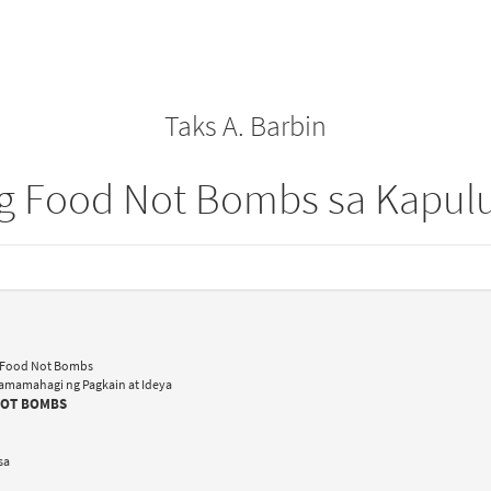
Taks A. Barbin
g Food Not Bombs sa Kapul
g Food Not Bombs
Pamamahagi ng Pagkain at Ideya
NOT BOMBS
sa