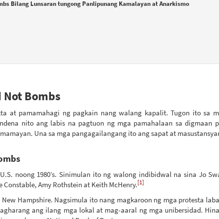
ombs Bilang Lunsaran tungong Panlipunang Kamalayan at Anarkismo
d Not Bombs
ta at pamamahagi ng pagkain nang walang kapalit. Tugon ito sa m
ndena nito ang labis na pagtuon ng mga pamahalaan sa digmaan pa
amayan. Una sa mga pangagailangang ito ang sapat at masustansya
Bombs
S. noong 1980’s. Sinimulan ito ng walong indibidwal na sina Jo Sw
[1]
ie Constable, Amy Rothstein at Keith McHenry.
 New Hampshire. Nagsimula ito nang magkaroon ng mga protesta lab
agharang ang ilang mga lokal at mag-aaral ng mga unibersidad. Hi