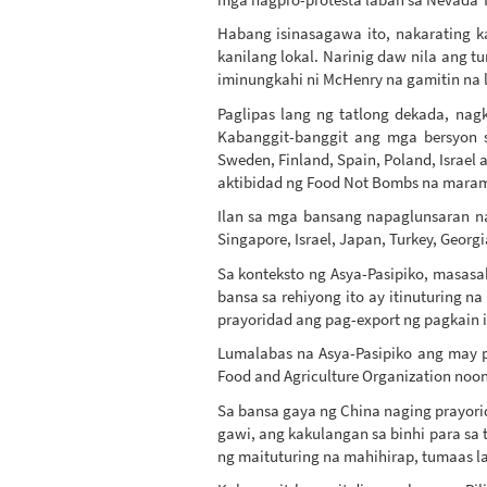
Habang isinasagawa ito, nakarating k
kanilang lokal. Narinig daw nila ang t
iminungkahi ni McHenry na gamitin na 
Paglipas lang ng tatlong dekada, na
Kabanggit-banggit ang mga bersyon s
Sweden, Finland, Spain, Poland, Israel
aktibidad ng Food Not Bombs na marami
Ilan sa mga bansang napaglunsaran na
Singapore, Israel, Japan, Turkey, Georgi
Sa konteksto ng Asya-Pasipiko, masasa
bansa sa rehiyong ito ay itinuturing n
prayoridad ang pag-export ng pagkain 
Lumalabas na Asya-Pasipiko ang may p
Food and Agriculture Organization noon
Sa bansa gaya ng China naging prayor
gawi, ang kakulangan sa binhi para sa 
ng maituturing na mahihirap, tumaas l