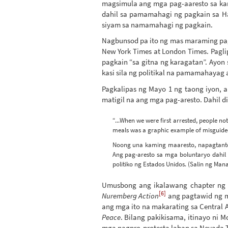
magsimula ang mga pag-aaresto sa kan
dahil sa pamamahagi ng pagkain sa Ha
siyam sa namamahagi ng pagkain.
Nagbunsod pa ito ng mas maraming pag
New York Times at London Times. Pagl
pagkain “sa gitna ng karagatan”. Ayon
kasi sila ng politikal na pamamahayag 
Pagkalipas ng Mayo 1 ng taong iyon, 
matigil na ang mga pag-aresto. Dahil d
“...When we were first arrested, people not
meals was a graphic example of misguided p
Noong una kaming maaresto, napagtanto
Ang pag-aresto sa mga boluntaryo dahil
politiko ng Estados Unidos. (Salin ng Mana
Umusbong ang ikalawang chapter ng F
[6]
Nuremberg Action
ang pagtawid ng mg
ang mga ito na makarating sa Central Am
Peace
. Bilang pakikisama, itinayo ni
mga nagpro-protesta laban sa Nevada Te