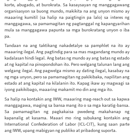
korte, abugado, at burokrata. Sa kasaysayan ng manggagawang
organisasyon sa buong mundo, makikita na ang unyon mismo ay
maaaring kumitil (sa halip na paigtingin pa lalo) sa interes ng
manggagawa, sa pamamagitan ng pagtanggal ng kapangyarihan
mula sa manggagawa papunta sa mga burokratang unyon o iba
pa.
Tandaan na ang taktikang nakadetalye sa pamphlet na ito ay
maaaring ilegal. Ang pagtindig para sa mas magandang mundo ay
kadalasan hindi legal. Ang batas ng mundo ay ang batas ng estado
at ng kapital na pinopondohan ito. Pero welgang talunan lang ang
welgang ilegal. Ang pagwelga mismo ay dating ilegal, kasabay na
ng mga unyon, pero sa pamamagitan ng pakikibaka, napilitan ang
estado at ang kapital na kilalanin ito. Kapag ikaw ay magwagi sa
iyong pakikibago, maaaring makamit mo din ang mga ito.
Sa halip na kontakin ang IWW, maaaring mag-reach out sa kapwa
manggagawa, maging sa bansa mang ito o sa mga karatig-bansa.
Sa pamamagitan ng pagkakaisa pwedeng makahanap ng
kapanalig at kasama. Maaari mo ring subukang kontakin ang
International Confederation of Labor (ICL-CIT), kung saan parte
ang IWW, upang mabigyan ng publiko at pribadong suporta.