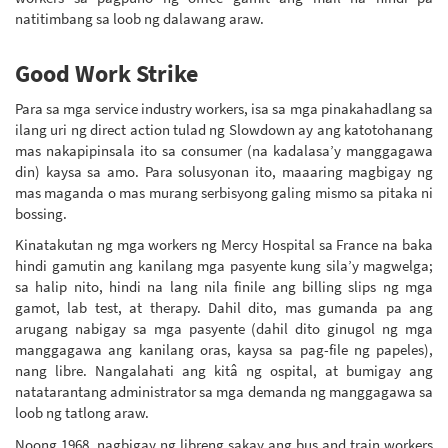
natitimbang sa loob ng dalawang araw.
Good Work Strike
Para sa mga service industry workers, isa sa mga pinakahadlang sa
ilang uri ng direct action tulad ng Slowdown ay ang katotohanang
mas nakapipinsala ito sa consumer (na kadalasa’y manggagawa
din) kaysa sa amo. Para solusyonan ito, maaaring magbigay ng
mas maganda o mas murang serbisyong galing mismo sa pitaka ni
bossing.
Kinatakutan ng mga workers ng Mercy Hospital sa France na baka
hindi gamutin ang kanilang mga pasyente kung sila’y magwelga;
sa halip nito, hindi na lang nila finile ang billing slips ng mga
gamot, lab test, at therapy. Dahil dito, mas gumanda pa ang
arugang nabigay sa mga pasyente (dahil dito ginugol ng mga
manggagawa ang kanilang oras, kaysa sa pag-file ng papeles),
nang libre. Nangalahati ang kitâ ng ospital, at bumigay ang
natatarantang administrator sa mga demanda ng manggagawa sa
loob ng tatlong araw.
Noong 1968, nagbigay ng libreng sakay ang bus and train workers