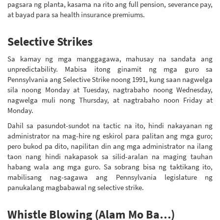
pagsara ng planta, kasama na rito ang full pension, severance pay,
at bayad para sa health insurance premiums.
Selective Strikes
Sa kamay ng mga manggagawa, mahusay na sandata ang
unpredictability. Mabisa itong ginamit ng mga guro sa
Pennsylvania ang Selective Strike noong 1991, kung saan nagwelga
sila noong Monday at Tuesday, nagtrabaho noong Wednesday,
nagwelga muli nong Thursday, at nagtrabaho noon Friday at
Monday.
Dahil sa pasundot-sundot na tactic na ito, hindi nakayanan ng
administrator na mag-hire ng eskirol para palitan ang mga guro;
pero bukod pa dito, napilitan din ang mga administrator na ilang
taon nang hindi nakapasok sa silid-aralan na maging tauhan
habang wala ang mga guro. Sa sobrang bisa ng taktikang ito,
mabilisang nag-sagawa ang Pennsylvania legislature ng
panukalang magbabawal ng selective strike.
Whistle Blowing (Alam Mo Ba…)