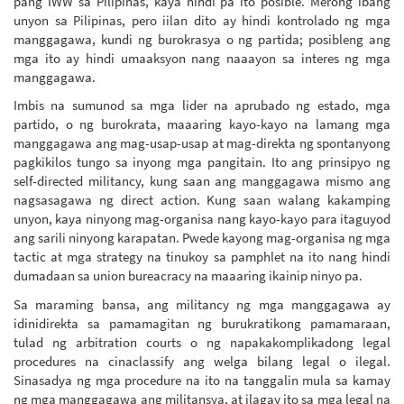
pang IWW sa Pilipinas, kaya hindi pa ito posible. Merong ibang
unyon sa Pilipinas, pero iilan dito ay hindi kontrolado ng mga
manggagawa, kundi ng burokrasya o ng partida; posibleng ang
mga ito ay hindi umaaksyon nang naaayon sa interes ng mga
manggagawa.
Imbis na sumunod sa mga lider na aprubado ng estado, mga
partido, o ng burokrata, maaaring kayo-kayo na lamang mga
manggagawa ang mag-usap-usap at mag-direkta ng spontanyong
pagkikilos tungo sa inyong mga pangitain. Ito ang prinsipyo ng
self-directed militancy, kung saan ang manggagawa mismo ang
nagsasagawa ng direct action. Kung saan walang kakamping
unyon, kaya ninyong mag-organisa nang kayo-kayo para itaguyod
ang sarili ninyong karapatan. Pwede kayong mag-organisa ng mga
tactic at mga strategy na tinukoy sa pamphlet na ito nang hindi
dumadaan sa union bureacracy na maaaring ikainip ninyo pa.
Sa maraming bansa, ang militancy ng mga manggagawa ay
idinidirekta sa pamamagitan ng burukratikong pamamaraan,
tulad ng arbitration courts o ng napakakomplikadong legal
procedures na cinaclassify ang welga bilang legal o ilegal.
Sinasadya ng mga procedure na ito na tanggalin mula sa kamay
ng mga manggagawa ang militansya, at ilagay ito sa mga legal na