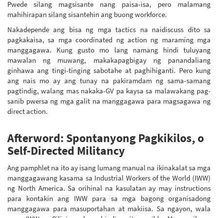
Pwede silang magsisante nang paisa-isa, pero malamang
mahihirapan silang sisantehin ang buong workforce.
Nakadepende ang bisa ng mga tactics na naidiscuss dito sa
pagkakaisa, sa mga coordinated ng action ng maraming mga
manggagawa. Kung gusto mo lang namang hindi tuluyang
mawalan ng muwang, makakapagbigay ng panandaliang
ginhawa ang tingi-tinging sabotahe at paghihiganti. Pero kung
ang nais mo ay ang tunay na pakiramdam ng sama-samang
pagtindig, walang mas nakaka-GV pa kaysa sa malawakang pag-
sanib pwersa ng mga galit na manggagawa para magsagawa ng
direct action.
Afterword: Spontanyong Pagkikilos, o
Self-Directed Militancy
Ang pamphlet na ito ay isang lumang manual na ikinakalat sa mga
manggagawang kasama sa Industrial Workers of the World (IWW)
ng North America. Sa orihinal na kasulatan ay may instructions
para kontakin ang IWW para sa mga bagong organisadong
manggagawa para masuportahan at makiisa. Sa ngayon, wala