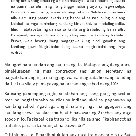
Iilang beses nang sinabi ng amo na masaya sila sa trabaho ng eskirol
na pumalit sa atin nang iilang linggo habang tayo ay nagwewelga.
Pero nakita natin kung paano sila magtrabaho. Nakita natin na hindi
nila alam kung paano lakarin ang bapor, at na nahuhulog nila ang
kalahati sa mga panindang kanilang binubuhat; sa madaling salita,
hindi matatapatan ng dalawa sa kanila ang trabaho ng isa sa atin.
Datapwat, masaya diumano ang ating amo sa kanilang trabaho.
Puwes, wala tayong ibang magagawa kung hindi gayahin ang
kanilang gawi. Magtrabaho kung paano magtrabaho ang mga
eskirol.
Malugod na sinundan ang kautusang ito. Matapos ang ilang araw,
pinakiusapan ng mga contractor ang union secretary na
pagsabihan ang mga manggagawa na magtrabaho nang tulad ng
dati, at na sila’y pumapayag na taasan ang sahod nang 10%.
Sa isang panibagong siglo, sinabihan ang isang gang ng section
men na nagtatrabaho sa riles sa Indiana ukol sa pagbawas ng
kanilang sahod. Agad-agarang dinala ng mga manggagawa ang
kanilang shovel sa blacksmith, at binawasan ng 2 inches ang mga
scoop nito. Pagkabalik sa trabaho, ika nila sa amo, “kapirangot na
trabaho, para sa kapirangot na pasweldo.”
O isipin mo ’to. Pinahihintulutan ang mga train operators ng San