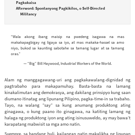
Pagkakaisa
Afterword: Spontanyong Pagkikilos, o Self-Directed
Militancy
“Wala akong ibang maisip na pwedeng isagawa na mas
makakapagbigay ng ligaya sa iyo, at mas makaka-hassel sa amo
niyo, bukod sa kaunting sabotahe sa tamang lugar at sa tamang
oras.”
— “Big” Bill Haywood, Industrial Workers of the World.
Alam ng manggagawang-uri ang pagkakawalang-dignidad ng
pagtrabaho para makapamuhay. Basta-basta na lamang
kinakalimutan ang demokrasya, ang dakilang prinsipyo kung saan
diumano itinatag ang lipunang Pilipino, pagka-time-in sa trabaho.
Tayo, na walang “say” sa kung anumang produktong ating
ginagawa, o kung paano ito ginagawa, na katiting lamang ng
halaga ng produktong iyon ang ating isinusuweldo, ay may bawa’t
karapatang mabwisit sa mga amo natin.
Syempre, sa bandang huli, kailangan natin makalikha ng lipunan