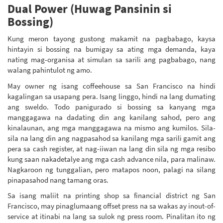
Dual Power (Huwag Pansinin si
Bossing)
Kung meron tayong gustong makamit na pagbabago, kaysa
hintayin si bossing na bumigay sa ating mga demanda, kaya
nating mag-organisa at simulan sa sarili ang pagbabago, nang
walang pahintulot ng amo.
May owner ng isang coffeehouse sa San Francisco na hindi
kagalingan sa usapang pera. Isang linggo, hindi na lang dumating
ang sweldo. Todo panigurado si bossing sa kanyang mga
manggagawa na dadating din ang kanilang sahod, pero ang
kinalaunan, ang mga manggagawa na mismo ang kumilos. Sila-
sila na lang din ang nagpasahod sa kanilang mga sarili gamit ang
pera sa cash register, at nag-iiwan na lang din sila ng mga resibo
kung saan nakadetalye ang mga cash advance nila, para malinaw.
Nagkaroon ng tunggalian, pero matapos noon, palagi na silang
pinapasahod nang tamang oras.
Sa isang maliit na printing shop sa financial district ng San
Francisco, may pinaglumaang offset press na sa wakas ay inout-of-
service at itinabi na lang sa sulok ng press room. Pinalitan ito ng