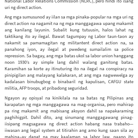
National Labor Relations Commission (NLRC), pero hindi ito isang
uri ng direct action.
Ang mga sumusunod ay iilan sa mga pinaka-popular na mga uri ng
direct action na nagamit na ng mga manggagawa upang makamit
ang kanilang layunin. Subalit kung tutuusin, halos lahat ng
taktikang ito ay ilegal. Bawat tagumpay ng Labor taun-taon ay
nakamit sa pamamagitan ng militantent direct action na, sa
panahong iyon, ay ilegal at pwedeng sumailalim sa police
repression. Sa bagay, ang mga batas ukol sa labor union hanggang
noon 1930’s ay simple lang dahil walang ganitong batas.
Karamihan sa korte ay itinuturing ito na ilegal na conspiracy na
pinipigilan ang malayang kalakaran, at ang mga nagwewelga ay
kadalasan binubugbog o binabaril ng kapulisan, CAFGU state
militia, AFP troops, at pribadong seguridad.
Ngayon ay opisyal na kinikilala na sa batas ng Pilipinas ang
karapatan ng mga manggagawa na mag-organisa, pero mahirap
pa ring makamit ang mabisang aksyon dahil sa napakaraming
paghihigpit. Dahil dito, ang sinumang manggagawang pinag-
iisipang magsagawa ng direct action habang nasa trabaho—
iiwasan ang legal system at titirahin ang amo kung saan sila ay
mahina–ay dapat na may kaalaman sa labor law, paano ito