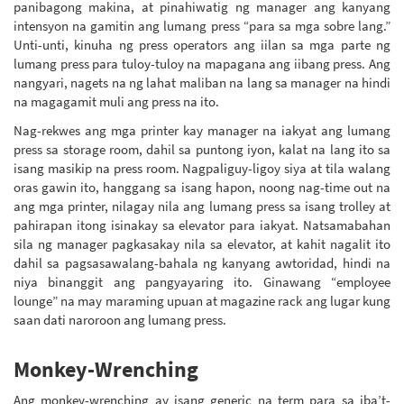
panibagong makina, at pinahiwatig ng manager ang kanyang
intensyon na gamitin ang lumang press “para sa mga sobre lang.”
Unti-unti, kinuha ng press operators ang iilan sa mga parte ng
lumang press para tuloy-tuloy na mapagana ang iibang press. Ang
nangyari, nagets na ng lahat maliban na lang sa manager na hindi
na magagamit muli ang press na ito.
Nag-rekwes ang mga printer kay manager na iakyat ang lumang
press sa storage room, dahil sa puntong iyon, kalat na lang ito sa
isang masikip na press room. Nagpaliguy-ligoy siya at tila walang
oras gawin ito, hanggang sa isang hapon, noong nag-time out na
ang mga printer, nilagay nila ang lumang press sa isang trolley at
pahirapan itong isinakay sa elevator para iakyat. Natsamabahan
sila ng manager pagkasakay nila sa elevator, at kahit nagalit ito
dahil sa pagsasawalang-bahala ng kanyang awtoridad, hindi na
niya binanggit ang pangyayaring ito. Ginawang “employee
lounge” na may maraming upuan at magazine rack ang lugar kung
saan dati naroroon ang lumang press.
Monkey-Wrenching
Ang monkey-wrenching ay isang generic na term para sa iba’t-