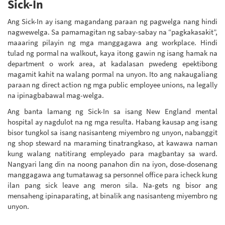
Sick-In
Ang Sick-In ay isang magandang paraan ng pagwelga nang hindi
nagwewelga. Sa pamamagitan ng sabay-sabay na “pagkakasakit”,
maaaring pilayin ng mga manggagawa ang workplace. Hindi
tulad ng pormal na walkout, kaya itong gawin ng isang hamak na
department o work area, at kadalasan pwedeng epektibong
magamit kahit na walang pormal na unyon. Ito ang nakaugaliang
paraan ng direct action ng mga public employee unions, na legally
na ipinagbabawal mag-welga.
Ang banta lamang ng Sick-In sa isang New England mental
hospital ay nagdulot na ng mga resulta. Habang kausap ang isang
bisor tungkol sa isang nasisanteng miyembro ng unyon, nabanggit
ng shop steward na maraming tinatrangkaso, at kawawa naman
kung walang natitirang empleyado para magbantay sa ward.
Nangyari lang din na noong panahon din na iyon, dose-dosenang
manggagawa ang tumatawag sa personnel office para icheck kung
ilan pang sick leave ang meron sila. Na-gets ng bisor ang
mensaheng ipinaparating, at binalik ang nasisanteng miyembro ng
unyon.