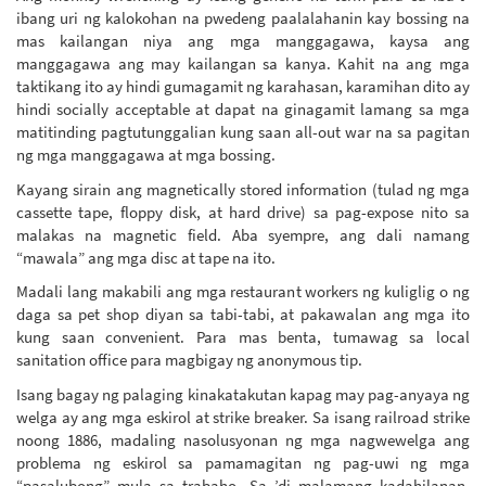
ibang uri ng kalokohan na pwedeng paalalahanin kay bossing na
mas kailangan niya ang mga manggagawa, kaysa ang
manggagawa ang may kailangan sa kanya. Kahit na ang mga
taktikang ito ay hindi gumagamit ng karahasan, karamihan dito ay
hindi socially acceptable at dapat na ginagamit lamang sa mga
matitinding pagtutunggalian kung saan all-out war na sa pagitan
ng mga manggagawa at mga bossing.
Kayang sirain ang magnetically stored information (tulad ng mga
cassette tape, floppy disk, at hard drive) sa pag-expose nito sa
malakas na magnetic field. Aba syempre, ang dali namang
“mawala” ang mga disc at tape na ito.
Madali lang makabili ang mga restaurant workers ng kuliglig o ng
daga sa pet shop diyan sa tabi-tabi, at pakawalan ang mga ito
kung saan convenient. Para mas benta, tumawag sa local
sanitation office para magbigay ng anonymous tip.
Isang bagay ng palaging kinakatakutan kapag may pag-anyaya ng
welga ay ang mga eskirol at strike breaker. Sa isang railroad strike
noong 1886, madaling nasolusyonan ng mga nagwewelga ang
problema ng eskirol sa pamamagitan ng pag-uwi ng mga
“pasalubong” mula sa trabaho. Sa ’di malamang kadahilanan,