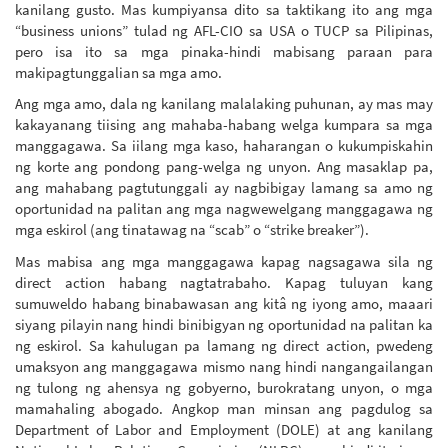
kanilang gusto. Mas kumpiyansa dito sa taktikang ito ang mga
“business unions” tulad ng AFL-CIO sa USA o TUCP sa Pilipinas,
pero isa ito sa mga pinaka-hindi mabisang paraan para
makipagtunggalian sa mga amo.
Ang mga amo, dala ng kanilang malalaking puhunan, ay mas may
kakayanang tiising ang mahaba-habang welga kumpara sa mga
manggagawa. Sa iilang mga kaso, haharangan o kukumpiskahin
ng korte ang pondong pang-welga ng unyon. Ang masaklap pa,
ang mahabang pagtutunggali ay nagbibigay lamang sa amo ng
oportunidad na palitan ang mga nagwewelgang manggagawa ng
mga eskirol (ang tinatawag na “scab” o “strike breaker”).
Mas mabisa ang mga manggagawa kapag nagsagawa sila ng
direct action habang nagtatrabaho. Kapag tuluyan kang
sumuweldo habang binabawasan ang kitâ ng iyong amo, maaari
siyang pilayin nang hindi binibigyan ng oportunidad na palitan ka
ng eskirol. Sa kahulugan pa lamang ng direct action, pwedeng
umaksyon ang manggagawa mismo nang hindi nangangailangan
ng tulong ng ahensya ng gobyerno, burokratang unyon, o mga
mamahaling abogado. Angkop man minsan ang pagdulog sa
Department of Labor and Employment (DOLE) at ang kanilang