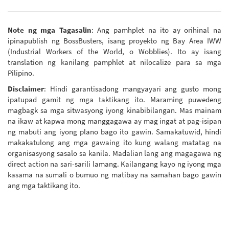
Note ng mga Tagasalin
: Ang pamhplet na ito ay orihinal na
ipinapublish ng BossBusters, isang proyekto ng Bay Area IWW
(Industrial Workers of the World, o Wobblies). Ito ay isang
translation ng kanilang pamphlet at nilocalize para sa mga
Pilipino.
Disclaimer
: Hindi garantisadong mangyayari ang gusto mong
ipatupad gamit ng mga taktikang ito. Maraming puwedeng
magbagk sa mga sitwasyong iyong kinabibilangan. Mas mainam
na ikaw at kapwa mong manggagawa ay mag ingat at pag-isipan
ng mabuti ang iyong plano bago ito gawin. Samakatuwid, hindi
makakatulong ang mga gawaing ito kung walang matatag na
organisasyong sasalo sa kanila. Madalian lang ang magagawa ng
direct action na sari-sarili lamang. Kailangang kayo ng iyong mga
kasama na sumali o bumuo ng matibay na samahan bago gawin
ang mga taktikang ito.