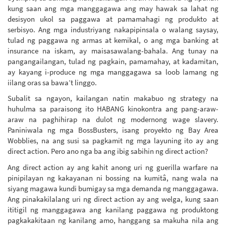
kung saan ang mga manggagawa ang may hawak sa lahat ng
desisyon ukol sa paggawa at pamamahagi ng produkto at
serbisyo. Ang mga industriyang nakapipinsala o walang saysay,
tulad ng paggawa ng armas at kemikal, o ang mga banking at
insurance na iskam, ay maisasawalang-bahala. Ang tunay na
pangangailangan, tulad ng pagkain, pamamahay, at kadamitan,
ay kayang i-produce ng mga manggagawa sa loob lamang ng
iilang oras sa bawa’t linggo.
Subalit sa ngayon, kailangan natin makabuo ng strategy na
huhulma sa paraisong ito HABANG kinokontra ang pang-araw-
araw na paghihirap na dulot ng modernong wage slavery.
Paniniwala ng mga BossBusters, isang proyekto ng Bay Area
Wobblies, na ang susi sa pagkamit ng mga layuning ito ay ang
direct action. Pero ano nga ba ang ibig sabihin ng direct action?
Ang direct action ay ang kahit anong uri ng guerilla warfare na
pinipilayan ng kakayanan ni bossing na kumitâ, nang wala na
siyang magawa kundi bumigay sa mga demanda ng manggagawa.
Ang pinakakilalang uri ng direct action ay ang welga, kung saan
ititigil ng manggagawa ang kanilang paggawa ng produktong
pagkakakitaan ng kanilang amo, hanggang sa makuha nila ang