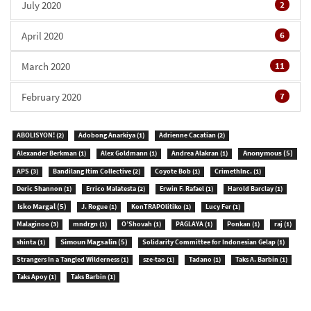
July 2020
2
April 2020
6
March 2020
11
February 2020
7
ABOLISYON!
(2)
Adobong Anarkiya
(1)
Adrienne Cacatian
(2)
Anonymous
(5)
Alexander Berkman
(1)
Alex Goldmann
(1)
Andrea Alakran
(1)
APS
(3)
Bandilang Itim Collective
(2)
Coyote Bob
(1)
CrimethInc.
(1)
Deric Shannon
(1)
Errico Malatesta
(2)
Erwin F. Rafael
(1)
Harold Barclay
(1)
Isko Margal
(5)
J. Rogue
(1)
KonTRAPOlitiko
(1)
Lucy Fer
(1)
Malaginoo
(3)
mndrgn
(1)
O’Shovah
(1)
PAGLAYA
(1)
Ponkan
(1)
raj
(1)
Simoun Magsalin
(5)
shinta
(1)
Solidarity Committee for Indonesian Gelap
(1)
Strangers In a Tangled Wilderness
(1)
sze-tao
(1)
Tadano
(1)
Taks A. Barbin
(1)
Taks Apoy
(1)
Taks Barbin
(1)