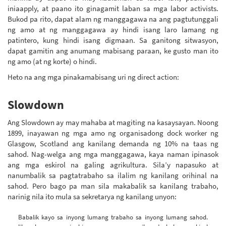
iniaapply, at paano ito ginagamit laban sa mga labor activists.
Bukod pa rito, dapat alam ng manggagawa na ang pagtutunggali
ng amo at ng manggagawa ay hindi isang laro lamang ng
patintero, kung hindi isang digmaan. Sa ganitong sitwasyon,
dapat gamitin ang anumang mabisang paraan, ke gusto man ito
ng amo (at ng korte) o hindi.
Heto na ang mga pinakamabisang uri ng direct action:
Slowdown
Ang Slowdown ay may mahaba at magiting na kasaysayan. Noong
1899, inayawan ng mga amo ng organisadong dock worker ng
Glasgow, Scotland ang kanilang demanda ng 10% na taas ng
sahod. Nag-welga ang mga manggagawa, kaya naman ipinasok
ang mga eskirol na galing agrikultura. Sila’y napasuko at
nanumbalik sa pagtatrabaho sa ilalim ng kanilang orihinal na
sahod. Pero bago pa man sila makabalik sa kanilang trabaho,
narinig nila ito mula sa sekretarya ng kanilang unyon:
Babalik kayo sa inyong lumang trabaho sa inyong lumang sahod.