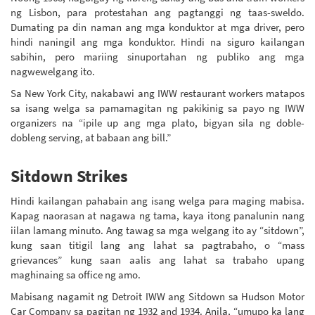
ng Lisbon, para protestahan ang pagtanggi ng taas-sweldo.
Dumating pa din naman ang mga konduktor at mga driver, pero
hindi naningil ang mga konduktor. Hindi na siguro kailangan
sabihin, pero mariing sinuportahan ng publiko ang mga
nagwewelgang ito.
Sa New York City, nakabawi ang IWW restaurant workers matapos
sa isang welga sa pamamagitan ng pakikinig sa payo ng IWW
organizers na “ipile up ang mga plato, bigyan sila ng doble-
dobleng serving, at babaan ang bill.”
Sitdown Strikes
Hindi kailangan pahabain ang isang welga para maging mabisa.
Kapag naorasan at nagawa ng tama, kaya itong panalunin nang
iilan lamang minuto. Ang tawag sa mga welgang ito ay “sitdown”,
kung saan titigil lang ang lahat sa pagtrabaho, o “mass
grievances” kung saan aalis ang lahat sa trabaho upang
maghinaing sa office ng amo.
Mabisang nagamit ng Detroit IWW ang Sitdown sa Hudson Motor
Car Company sa pagitan ng 1932 and 1934. Anila, “umupo ka lang