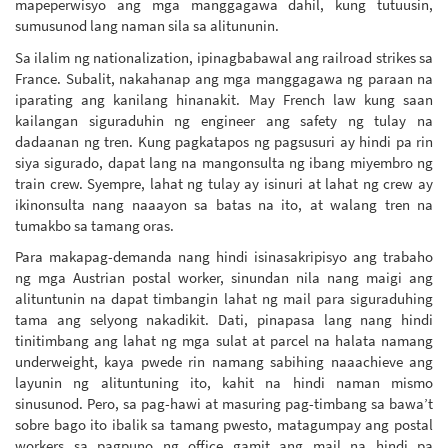
mapeperwisyo ang mga manggagawa dahil, kung tutuusin,
sumusunod lang naman sila sa alitununin.
Sa ilalim ng nationalization, ipinagbabawal ang railroad strikes sa
France. Subalit, nakahanap ang mga manggagawa ng paraan na
iparating ang kanilang hinanakit. May French law kung saan
kailangan siguraduhin ng engineer ang safety ng tulay na
dadaanan ng tren. Kung pagkatapos ng pagsusuri ay hindi pa rin
siya sigurado, dapat lang na mangonsulta ng ibang miyembro ng
train crew. Syempre, lahat ng tulay ay isinuri at lahat ng crew ay
ikinonsulta nang naaayon sa batas na ito, at walang tren na
tumakbo sa tamang oras.
Para makapag-demanda nang hindi isinasakripisyo ang trabaho
ng mga Austrian postal worker, sinundan nila nang maigi ang
alituntunin na dapat timbangin lahat ng mail para siguraduhing
tama ang selyong nakadikit. Dati, pinapasa lang nang hindi
tinitimbang ang lahat ng mga sulat at parcel na halata namang
underweight, kaya pwede rin namang sabihing naaachieve ang
layunin ng alituntuning ito, kahit na hindi naman mismo
sinusunod. Pero, sa pag-hawi at masuring pag-timbang sa bawa’t
sobre bago ito ibalik sa tamang pwesto, matagumpay ang postal
workers sa pagpuno ng office gamit ang mail na hindi pa