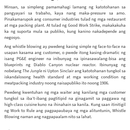
Minsan, sa simpleng pamamahagi lamang ng katotohanan sa
pangyayari sa trabaho, kaya nang maka-pressure sa amo.
Pinakamarupok ang consumer industries tulad ng mga restaurant
at mga packing plant. At tulad ng Good Work Strike, makakakuha
ka ng suporta mula sa publiko, kung kanino nakadepende ang
negosyo.
Ang whistle blowing ay pwedeng kasing simple ng face-to-face na
usapan kasama ang customer, o pwede itong kasing-dramatic ng
isang PG&E engineer na inibunyag na ipinasawalang-bisa ang
blueprints ng Diablo Canyon nuclear reactor. Ibinunyag ng
nobelang
The Jungle
ni Upton Sinclair ang katotohanan tungkol sa
iskandalosong health standard at mga working condition ng
meatpacking industry noong naisapubliko ito noong 1906.
Pwedeng kwentuhan ng mga waiter ang kanilang mga customer
tungkol sa iba’t-ibang pagtitipid na ginagamit sa paggawa ng
high-class cuisine kuno na ihinahain sa kanila. Kung saan itinitigil
ng Work to Rule ang pagpapaubaya ng mga alituntunin, Whistle
Blowing naman ang nagpapaalam nito sa lahat.