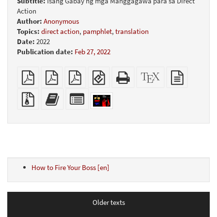
Subtitle:
Isang Gabay ng mga Manggagawa para sa Direct
Action
Author:
Anonymous
Topics:
direct action
,
pamphlet
,
translation
Date:
2022
Publication date:
Feb 27, 2022
Plain
A4
Letter
EPUB
Standalone
XeLaTeX
plain
PDF
imposed
imposed
(for
HTML
source
text
PDF
PDF
mobile
(printer-
source
Source
Add
Select
devices)
friendly)
files
this
individual
with
text
parts
attachments
to
for
the
the
bookbuilder
bookbuilder
How to Fire Your Boss [en]
Older texts