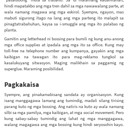
hindi mapatakbo ang mga tren dahil sa mga nawawalang parte, at
wala namang magawa ang mga eskirol. Syempre, ngayon, mas
mabuti sigurong itago na lang ang mga parteng ito malapit sa
pinagtatrabahuhan, kaysa sa i-smuggle ang mga ito palabas ng
planta.
Gamitin ang letterhead ni bossing para bumili ng kung anu-anong
mga office supplies at ipadala ang mga ito sa office. Kung may
toll-free na telephone number ang kumpanya, gayakin ang mga
kaibigan na tawagan ito para mag-reklamo tungkol sa
kasalukuyang sitwasyon. Maging malikhain sa paggamig ng
superglue. Maraming posibilidad.
Pagkakaisa
Syempre, ang pinakamabisang sandata ay organisasyon. Kung
isang manggagawa lamang ang tumindig, madali silang tirising
parang kuto ng mga bossing. Ang natiris na kuto ay wala namang
silbi sa mga pamilya, mga kaibigan, at mga social movement. Pero
kung sabay-sabay tumindig ang lahat ng mga manggagawa,
walang magagawa ang mga bossing kung hindi seryosohin kayo.