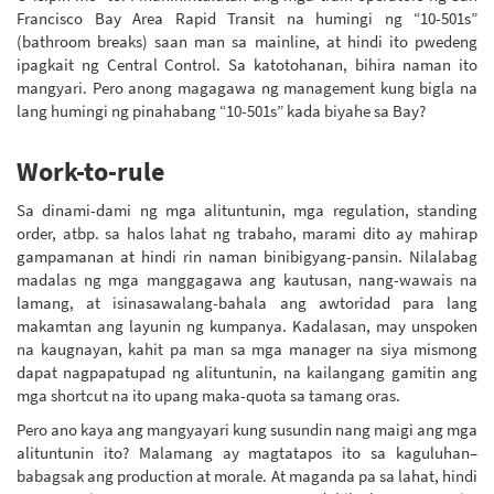
Francisco Bay Area Rapid Transit na humingi ng “10-501s”
(bathroom breaks) saan man sa mainline, at hindi ito pwedeng
ipagkait ng Central Control. Sa katotohanan, bihira naman ito
mangyari. Pero anong magagawa ng management kung bigla na
lang humingi ng pinahabang “10-501s” kada biyahe sa Bay?
Work-to-rule
Sa dinami-dami ng mga alituntunin, mga regulation, standing
order, atbp. sa halos lahat ng trabaho, marami dito ay mahirap
gampamanan at hindi rin naman binibigyang-pansin. Nilalabag
madalas ng mga manggagawa ang kautusan, nang-wawais na
lamang, at isinasawalang-bahala ang awtoridad para lang
makamtan ang layunin ng kumpanya. Kadalasan, may unspoken
na kaugnayan, kahit pa man sa mga manager na siya mismong
dapat nagpapatupad ng alituntunin, na kailangang gamitin ang
mga shortcut na ito upang maka-quota sa tamang oras.
Pero ano kaya ang mangyayari kung susundin nang maigi ang mga
alituntunin ito? Malamang ay magtatapos ito sa kaguluhan–
babagsak ang production at morale. At maganda pa sa lahat, hindi