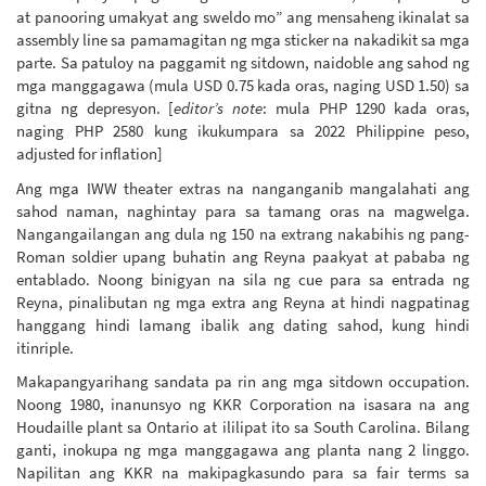
at panooring umakyat ang sweldo mo” ang mensaheng ikinalat sa
assembly line sa pamamagitan ng mga sticker na nakadikit sa mga
parte. Sa patuloy na paggamit ng sitdown, naidoble ang sahod ng
mga manggagawa (mula USD 0.75 kada oras, naging USD 1.50) sa
gitna ng depresyon. [
editor’s note
: mula PHP 1290 kada oras,
naging PHP 2580 kung ikukumpara sa 2022 Philippine peso,
adjusted for inflation]
Ang mga IWW theater extras na nanganganib mangalahati ang
sahod naman, naghintay para sa tamang oras na magwelga.
Nangangailangan ang dula ng 150 na extrang nakabihis ng pang-
Roman soldier upang buhatin ang Reyna paakyat at pababa ng
entablado. Noong binigyan na sila ng cue para sa entrada ng
Reyna, pinalibutan ng mga extra ang Reyna at hindi nagpatinag
hanggang hindi lamang ibalik ang dating sahod, kung hindi
itinriple.
Makapangyarihang sandata pa rin ang mga sitdown occupation.
Noong 1980, inanunsyo ng KKR Corporation na isasara na ang
Houdaille plant sa Ontario at ililipat ito sa South Carolina. Bilang
ganti, inokupa ng mga manggagawa ang planta nang 2 linggo.
Napilitan ang KKR na makipagkasundo para sa fair terms sa